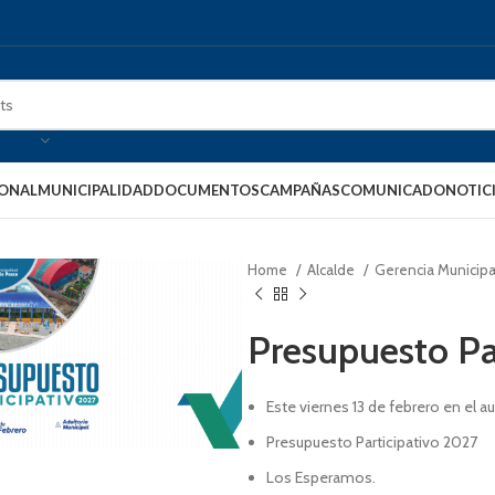
IONAL
MUNICIPALIDAD
DOCUMENTOS
CAMPAÑAS
COMUNICADO
NOTIC
Home
Alcalde
Gerencia Municip
Presupuesto Pa
Este viernes 13 de febrero en el 
Presupuesto Participativo 2027
Los Esperamos.