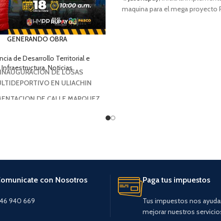
maquina para el mega proyecto
SANITARIO
GENERANDO OBRA
cia de Desarrollo Territorial e
Infraestructura
,
Noticias
INAUGURACIÓN DE LOSAS
LTIDEPORTIVO EN ULIACHIN
MENTACION DE CALLE MARQUEZ
omunicate con Nosotros
Paga tus impuestos
46 940 669
Tus impuestos nos ayuda
mejorar nuestros servicio