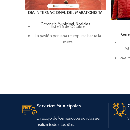
DIA INTERNACIONAL DEL MARATONISTA
Gerencia Municipal
,
Noticias
Este 26 de Octubre
Geren
La pasión peruana te impulsa hasta la
meta
MU
Corre cuando puedas, camina si es
necesario, arrástrate si debes hacerlo;
PAVI
pero nunca te rindas
Servicios Municipales
C
El recojo de los residuos solidos se
9
realiza todos los días.