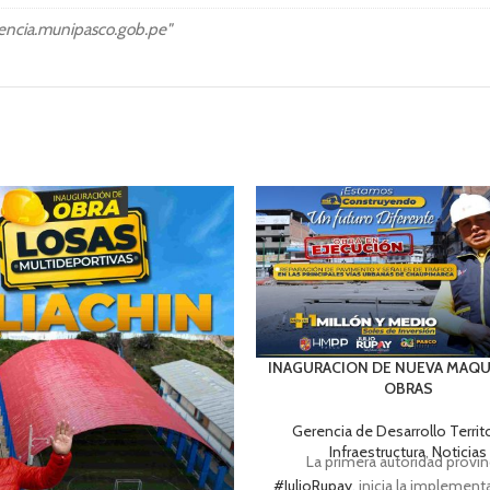
MAPRO (Manual de Procedimient
diencia.munipasco.gob.pe"
TUPA (Texto Unico de Procedimei
INAGURACION DE NUEVA MAQUI
OBRAS
Gerencia de Desarrollo Territo
Infraestructura
,
Noticias
La primera autoridad provin
#JulioRupay
, inicia la implemen