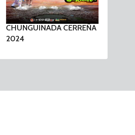
Comf
bathr
CHUNGUINADA CERREÑA
2024