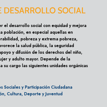
E DESARROLLO SOCIAL
PAGINA PRINCIPAL
 el desarrollo social con equidad y mejora
E GESTION
PLAN ESTRATEGICO INSTITUCIO
la población, en especial aquellas en
rganizacion y Funciones)
PEI Ampliado 2021-2026
nerabilidad, pobreza y extrema pobreza,
de Organización y Funciones)
Informe Evaluacion Anual PEI - P
vorece la salud pública, la seguridad
Seguimiento Plan Estrategico Inst
apoyo y difusión de los derechos del niño,
signacion Personal)
Presupuesto Participativo
ujer y adulto mayor. Depende de la
 a su cargo las siguientes unidades orgánicas
e Procedimientos)
Presupuesto Participativo 2024-
INCIPAL
PLAN ESTRATEGICO INSTITUCIONAL
o de Procedimeintos Administrativos)
Presupuesto Participativo 2023-
unciones)
PEI Ampliado 2021-2026
Presupuesto Participativo 2022
os Sociales y Participación Ciudadana
 y Funciones)
Informe Evaluacion Anual PEI - POI 2022
Presupuesto Participativo 2019-2
ón, Cultura, Deporte y Juventud
Seguimiento Plan Estrategico Institucional
AUDIENCIA PUBLICA
al)
Presupuesto Participativo
Audiencia Publica I 2025