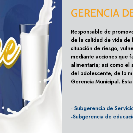
GERENCIA D
Responsable de promover
INTRUMENTOS D
de la calidad de vida de 
MOF (Manual de O
situación de riesgo, vul
ROF (Reglamento 
mediante acciones que fa
Organigrama
alimentaria; así como el 
CAP (Cuadro de A
del adolescente, de la m
Gerencia Municipal. Esta
MAPRO (Manual d
PAGINA PR
INTRUMENTOS DE GESTION
TUPA (Texto Unic
MOF (Manual de Organizacion y F
- Subgerencia de Servici
ROF (Reglamento de Organización
-Subgerencia de educaci
Organigrama
CAP (Cuadro de Asignacion Person