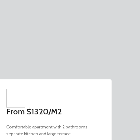
os)
Presupuesto Participativo 2024-2026
ntos Administrativos)
Presupuesto Participativo 2023-2025
Presupuesto Participativo 2022
Presupuesto Participativo 2019-2021
AUDIENCIA PUBLICA
Audiencia Publica I 2025
From $1320/M2
Fr
Comfortable apartment with 2 bathrooms,
Comf
separate kitchen and large terrace
bathr