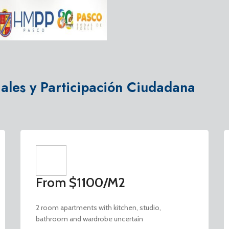
MAPRO (Manual de Procedimient
TUPA (Texto Unico de Procedimei
ales y Participación Ciudadana
From $1100/M2
2 room apartments with kitchen, studio,
bathroom and wardrobe uncertain