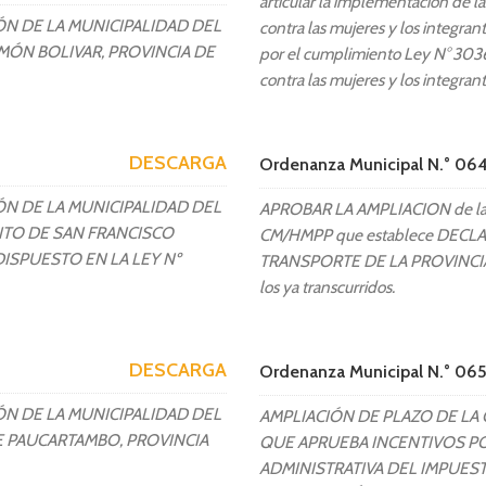
articular la implementación de la
N DE LA MUNICIPALIDAD DEL
contra las mujeres y los integrant
IMÓN BOLIVAR, PROVINCIA DE
por el cumplimiento Ley N° 30364
contra las mujeres y los integrant
DESCARGA
Ordenanza Municipal N.° 0
N DE LA MUNICIPALIDAD DEL
APROBAR LA AMPLIACION de la V
ITO DE SAN FRANCISCO
CM/HMPP que establece DECL
DISPUESTO EN LA LEY Nº
TRANSPORTE DE LA PROVINCIA 
los ya transcurridos.
DESCARGA
Ordenanza Municipal N.° 0
N DE LA MUNICIPALIDAD DEL
AMPLIACIÓN DE PLAZO DE LA
E PAUCARTAMBO, PROVINCIA
QUE APRUEBA INCENTIVOS PO
ADMINISTRATIVA DEL IMPUESTO