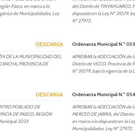
MAPRO (Manual de Procedimient
egión Pasco, en marco a lo
del Distrito de TINYAHUARCO, 
rgánica de Municipalidades, Ley
dispuesto en la Ley Nº 31079, ba
TUPA (Texto Unico de Procedimei
Nº 27972.
DESCARGA
Ordenanza Municipal N.° 0
N DE LA MUNICIPALIDAD DEL
APROBAR la ADECUACIÓN de l
CANCHA, PROVINCIA DE
Distrito de VICCO, Provincia de
Nº 31079, bajo la vigencia de la
DESCARGA
Ordenanza Municipal N.° 0
CENTRO POBLADO DE
APROBAR la ADECUACIÓN de 
INCIA DE PASCO, REGIÓN
MERCED DE JARRIA, del Distrit
unicipal 2023
en marco a lo dispuesto en la Le
Municipalidades, Ley Nº 27972.