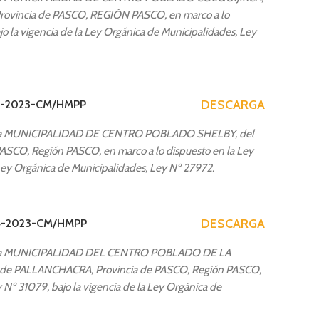
os)
Presupuesto Participativo 2024-2026
Provincia de PASCO, REGIÓN PASCO, en marco a lo
jo la vigencia de la Ley Orgánica de Municipalidades, Ley
ntos Administrativos)
Presupuesto Participativo 2023-2025
Presupuesto Participativo 2022
Presupuesto Participativo 2019-2021
DESCARGA
53-2023-CM/HMPP
AUDIENCIA PUBLICA
a MUNICIPALIDAD DE CENTRO POBLADO SHELBY, del
Audiencia Publica I 2025
 PASCO, Región PASCO, en marco a lo dispuesto en la Ley
 Ley Orgánica de Municipalidades, Ley Nº 27972.
DESCARGA
54-2023-CM/HMPP
la MUNICIPALIDAD DEL CENTRO POBLADO DE LA
o de PALLANCHACRA, Provincia de PASCO, Región PASCO,
y Nº 31079, bajo la vigencia de la Ley Orgánica de