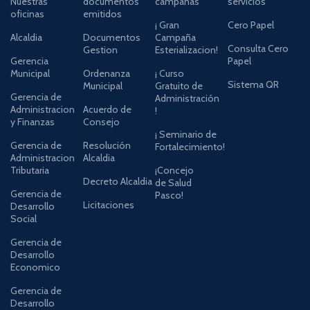
Nuestras
documentos
campañas
servicios
oficinas
emitidos
¡ Gran
Cero Papel
Alcaldia
Documentos
Campaña
Consulta Cero
Gestion
Esterializacion!
Gerencia
Papel
Municipal
Ordenanza
¡ Curso
Sistema QR
Municipal
Gratuito de
Gerencia de
Administración
Administracion
Acuerdo de
!
y Finanzas
Consejo
¡ Seminario de
Gerencia de
Resolución
Fortalecimiento!
Administracion
Alcaldia
Tributaria
¡Concejo
Decreto Alcaldia
de Salud
Gerencia de
Pasco!
Licitaciones
Desarrollo
Social
Gerencia de
Desarrollo
Economico
Gerencia de
Desarrollo