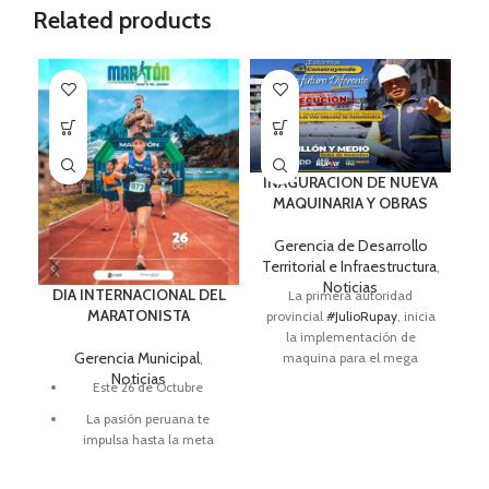
Related products
INAGURACION DE NUEVA
MAQUINARIA Y OBRAS
Gerencia de Desarrollo
Territorial e Infraestructura
,
Noticias
DIA INTERNACIONAL DEL
La primera autoridad
MARATONISTA
provincial
#JulioRupay
, inicia
la implementación de
Gerencia Municipal
,
maquina para el mega
Noticias
proyecto RELLENO
Este 26 de Octubre
SANITARIO
La pasión peruana te
impulsa hasta la meta
Corre cuando puedas,