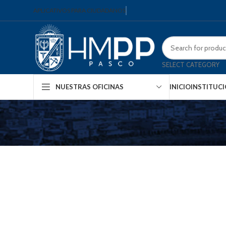
APLICATIVOS PARA CIUDADANOS
SELECT CATEGORY
INICIO
INSTITUC
NUESTRAS OFICINAS
Furniture
Netus eu mollis hac dignis