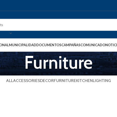
IONAL
MUNICIPALIDAD
DOCUMENTOS
CAMPAÑAS
COMUNICADO
NOTIC
Furniture
ALL
ACCESSORIES
DECOR
FURNITURE
KITCHEN
LIGHTING
Furniture
A lacus bibendum pulvinar