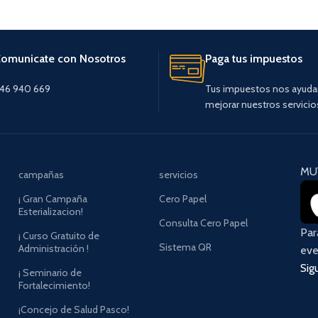
MAPRO (Manual de Procedimient
TUPA (Texto Unico de Procedimei
omunicate con Nosotros
Paga tus impuestos
46 940 669
Tus impuestos nos ayuda
mejorar nuestros servicio
MU
campañas
servicios
¡ Gran Campaña
Cero Papel
Esterializacion!
Consulta Cero Papel
Pa
¡ Curso Gratuito de
Sistema QR
Administración !
eve
Sig
¡ Seminario de
Fortalecimiento!
¡Concejo de Salud Pasco!