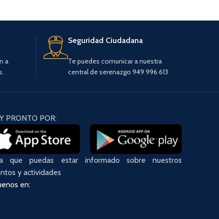
os)
Presupuesto Participativo 2024-2026
ntos Administrativos)
Presupuesto Participativo 2023-2025
Seguridad Ciudadana
Presupuesto Participativo 2022
Presupuesto Participativo 2019-2021
n a
Te puedes comunicar a nuestra
s.
central de serenazgo 949 996 613
AUDIENCIA PUBLICA
Audiencia Publica I 2025
Y PRONTO POR:
ra que puedas estar informado sobre nuestros
ntos y actividades
uenos en: