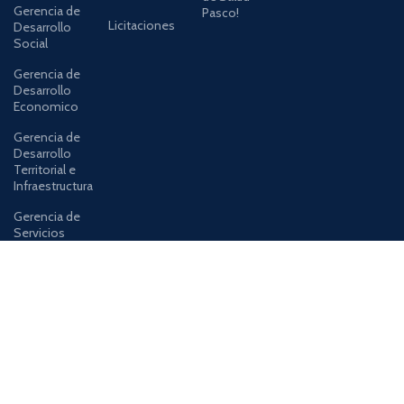
Gerencia de
Pasco!
Licitaciones
Desarrollo
Social
Gerencia de
Desarrollo
Economico
Gerencia de
Desarrollo
Territorial e
Infraestructura
Gerencia de
Servicios
Publicos
MUY PRONTO POR:
Para que puedas estar informado sobre nuestros eventos y
actividades
Siguenos en: