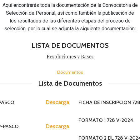
Aquí encontrarás toda la documentación de la Convocatoria de
Selección de Personal, así como también la publicación de
los resultados de las diferentes etapas del proceso de
selección, por lo cual se adjunta la siguiente documentación:
INTRUMENTOS D
MOF (Manual de O
LISTA DE DOCUMENTOS
ROF (Reglamento 
Resoluciones y Bases
Organigrama
Documentos
CAP (Cuadro de A
Lista de Documentos
MAPRO (Manual d
PAGINA PR
INTRUMENTOS DE GESTION
TUPA (Texto Unic
Descarga
-PASCO
FICHA DE INSCRIPCION 728
MOF (Manual de Organizacion y F
ROF (Reglamento de Organización
FORMATO 1 728 V-2024
Organigrama
Descarga
PP-PASCO
CAP (Cuadro de Asignacion Person
FORMATO 2 DL 728 V-202