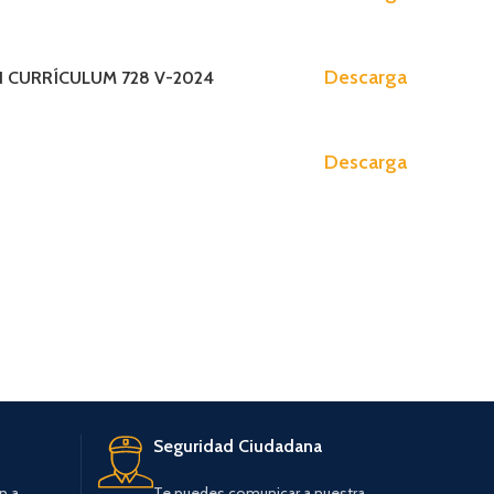
os)
Presupuesto Participativo 2024-2026
ntos Administrativos)
Presupuesto Participativo 2023-2025
Descarga
 CURRÍCULUM 728 V-2024
Presupuesto Participativo 2022
Presupuesto Participativo 2019-2021
Descarga
AUDIENCIA PUBLICA
Audiencia Publica I 2025
Seguridad Ciudadana
n a
Te puedes comunicar a nuestra