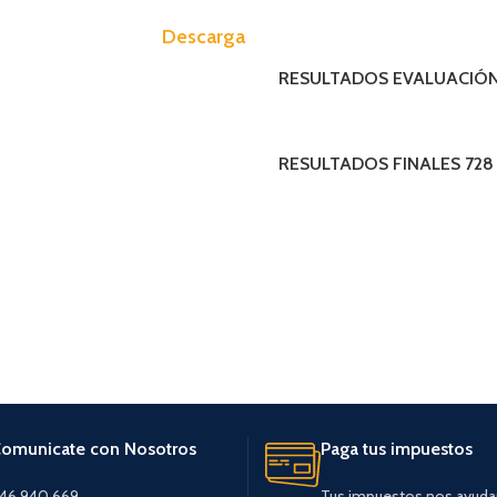
MAPRO (Manual de Procedimient
Descarga
TUPA (Texto Unico de Procedimei
RESULTADOS EVALUACIÓN
RESULTADOS FINALES 728
omunicate con Nosotros
Paga tus impuestos
46 940 669
Tus impuestos nos ayuda