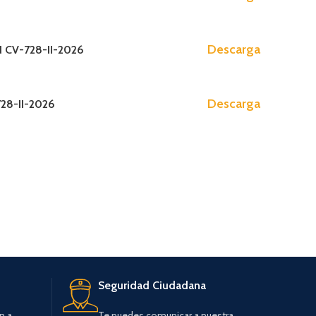
os)
Presupuesto Participativo 2024-2026
ntos Administrativos)
Presupuesto Participativo 2023-2025
Descarga
CV-728-II-2026
Presupuesto Participativo 2022
Presupuesto Participativo 2019-2021
Descarga
28-II-2026
AUDIENCIA PUBLICA
Audiencia Publica I 2025
Seguridad Ciudadana
n a
Te puedes comunicar a nuestra