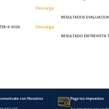
MAPRO (Manual de Procedimient
Descarga
TUPA (Texto Unico de Procedimei
RESULTADOS EVALUACION 
Descarga
28-II-2026
RESULTADO ENTREVISTA 7
omunicate con Nosotros
Paga tus impuestos
46 940 669
Tus impuestos nos ayuda