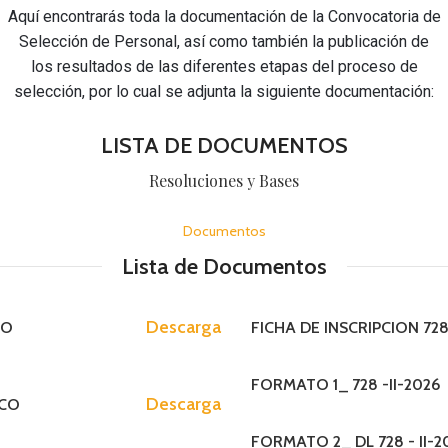
Aquí encontrarás toda la documentación de la Convocatoria de
Selección de Personal, así como también la publicación de
los resultados de las diferentes etapas del proceso de
selección, por lo cual se adjunta la siguiente documentación:
INTRUMENTOS D
MOF (Manual de O
LISTA DE DOCUMENTOS
ROF (Reglamento 
Resoluciones y Bases
Organigrama
Documentos
CAP (Cuadro de A
Lista de Documentos
MAPRO (Manual d
PAGINA PR
INTRUMENTOS DE GESTION
TUPA (Texto Unic
Descarga
CO
FICHA DE INSCRIPCION 728 
MOF (Manual de Organizacion y F
ROF (Reglamento de Organización
FORMATO 1_ 728 -II-2026
Organigrama
Descarga
SCO
CAP (Cuadro de Asignacion Person
FORMATO 2_ DL 728 - II-2