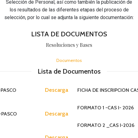
Selección de Personal, así como también la publicación de
los resultados de las diferentes etapas del proceso de
selección, por lo cual se adjunta la siguiente documentación:
INTRUMENTOS D
LISTA DE DOCUMENTOS
MOF (Manual de O
Resoluciones y Bases
ROF (Reglamento 
Documentos
Organigrama
Lista de Documentos
CAP (Cuadro de A
MAPRO (Manual d
PAGINA PR
Descarga
P-PASCO
FICHA DE INSCRIPCION CAS
INTRUMENTOS DE GESTION
TUPA (Texto Unic
MOF (Manual de Organizacion y F
FORMATO 1 -CAS I- 2026
ROF (Reglamento de Organización
Descarga
P-PASCO
Organigrama
FORMATO 2 _CAS I-2026
CAP (Cuadro de Asignacion Person
Descarga