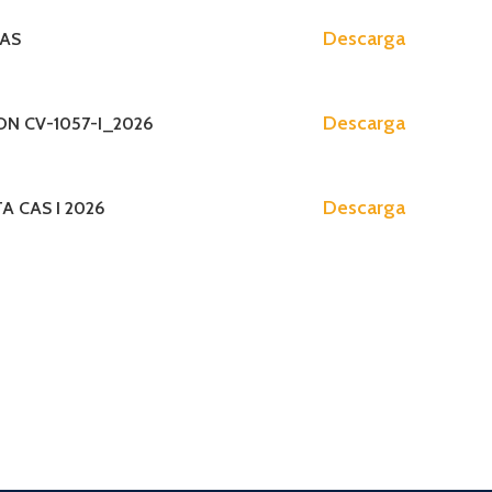
os)
Presupuesto Participativo 2024-2026
Descarga
CAS
ntos Administrativos)
Presupuesto Participativo 2023-2025
Presupuesto Participativo 2022
Descarga
N CV-1057-I_2026
Presupuesto Participativo 2019-2021
AUDIENCIA PUBLICA
Descarga
Audiencia Publica I 2025
A CAS I 2026